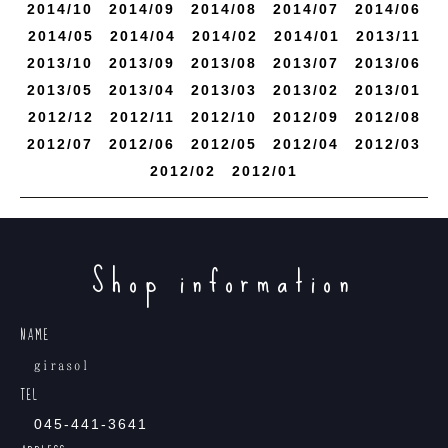
土・日 10:00〜
2014/
10
2014/
9
2014/
8
2014/
7
2014/
6
夏秋でとてもおススメです☆
18:00
ｇｉｒａｓｏｌ（ヒラソ
2014/
5
2014/
4
2014/
2
2014/
1
2013/
11
ル）
2013/
10
2013/
9
2013/
8
2013/
7
2013/
6
○ 休日
2013/
5
2013/
4
2013/
3
2013/
2
2013/
1
○受付時間
写真撮るの難しいですが、楽し
月曜日・第二火曜日
2012/
12
2012/
11
2012/
10
2012/
9
2012/
8
かったー！もっとがんばろう！
火・木・金 10:30〜18:30
2012/
7
2012/
6
2012/
5
2012/
4
2012/
3
美和ちゃんどうもありがと
○ 住所
水 10:30〜
2012/
2
2012/
1
う！！
19:00
横浜市西区高島2丁目10-28
土・日 10:00〜
双洋ビル2Ｆ
18:00
Shop information
○ 連絡先
○ 休日
045-441-3641
月曜日・第二火曜日
NAME
--------------------------------
○ 住所
girasol
TEL
横浜市西区高島2丁目10-28
045-441-3641
双洋ビル2Ｆ