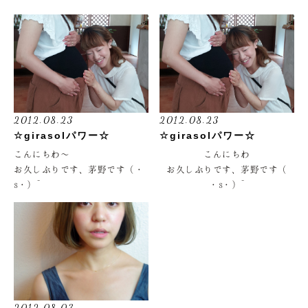
やっぱり観戦にはビールですね
ぇ
月曜日・第二火曜日
先週の営業後にパーマの講習会
先週の営業後にパーマの講習会
冬のトレンドカラーにっっっ
冬のトレンドカラーにっっっ
ぇ
がありました〜〜〜
がありました〜〜〜
お待ちしております
お待ちしております
さぁ、またお仕事頑張りますっ
○ 住所
っっ
さあっ、またお仕事頑張ります
今回は中野製薬さんの講習会３
今回は中野製薬さんの講習会３
っっっ
横浜市西区高島2丁目10-28
回コースのラスト
回コースのラスト
双洋ビル2Ｆ
講師の榎本さんの軽快なトーク
ウイッグを使ってウエーブ効率
------------------------------
のおかげで、みんな営業後の疲
の検証です。。
○ 連絡先
れている中、真剣&楽しく実験
2012.08.23
2012.08.23
横浜東口を出て徒歩5分、
また新たにパーマの奥深さを実
講師の榎本さんの軽快なトーク
☆girasolパワー☆
☆girasolパワー☆
045-441-3641
感しました〜〜
のおかげで、みんな営業後の疲
裏横浜エリアにある隠れがサロ
こんにちわ〜
こんにちわ
れている中、真剣&楽しく実験
ン
お久しぶりです、茅野です（・
お久しぶりです、茅野です（
--------------------------------
美容の技術は奥深くさらに進化
また新たにパーマの奥深さを実
s・）~
・s・）~
し続けて、終わりない感じがと
感しました〜〜
ｇｉｒａｓｏｌ（ヒラソ
今年の２月あたりに妊娠してい
今年の２月あたりに妊娠してい
っても楽しいですね〜〜
ル）
るとわかりまして、８月いっぱ
ることがわかりまして、８月い
美容の技術は奥深くさらに進化
いで産休をいただきます
っぱいで産休をいただきます
また皆様によりよいパーマを提
し続けて、終わりない感じがと
○受付時間
１０月には産まれてきますっっ
１０月には産まれてきますっっ
案できそうです
っても楽しいですね〜〜
っ
っ
火・木・金 10:30〜18:30
復帰するのは再来年あたりだと
復帰するのは再来年あたりだと
でわでわ。。。
また皆様によりよいパーマを提
水 10:30〜
思います
思います
案できそうです
19:00
それまで皆様にお会いできませ
それまで皆様にお会いできませ
2012.08.03