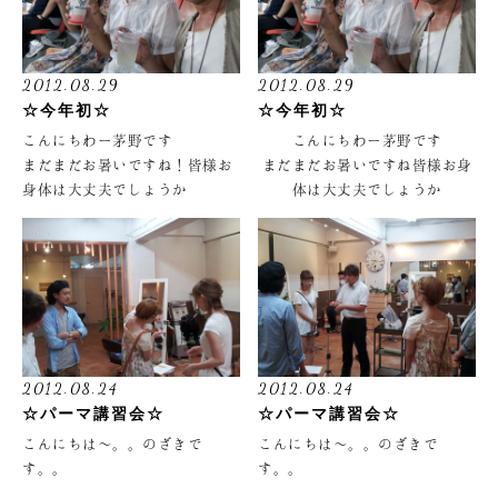
「 Autumn & Winte Color
「 Autumn & Winte Color
------------------------------
Collection 」
Collection 」
つまりっ
つまりっ
横浜東口を出て徒歩5分、
秋・冬のトレンドカラー
秋・冬のトレンドカラー
2012.08.29
2012.08.29
今年は「 Melty 」がポイント
今年は「 Melty 」がポイント
☆今年初☆
☆今年初☆
裏横浜エリアにある隠れがサロ
意味は、溶けるような
意味は、溶けるような
こんにちわー茅野です
こんにちわー茅野です
ン
あま〜いお菓子を想像しません
あま〜いお菓子を想像しません
まだまだお暑いですね！皆様お
まだまだお暑いですね皆様お身
か
か
身体は大丈夫でしょうか
体は大丈夫でしょうか
ｇｉｒａｓｏｌ（ヒラソ
チョコレートのような…
チョコレートのような…
girasolは、毎年かかさず甲子園
girasolは、毎年かかさず甲子園
ル）
メープルシロップのような…
メープルシロップのような…
を応援していまして〜
を応援していまして〜
カラーでこんな色になりたいな
カラーでこんな色になりたいな
熱が冷めないのでみんなで横浜
熱が冷めないのでみんなで横浜
○受付時間
ぁ〜と
ぁ〜と
スタジアムに行ってきました
スタジアムに行ってきました
思ったことはありませんか
思ったことはありませんか
私は行けませんでしたが…
私は行けませんでしたが…
火・木・金 10:30〜18:30
できるんです
できるんです
DeNA 対 阪神
DeNA 対 阪神
水 10:30〜
ズバリっっっ
ズバリっっっ
試合を観に行くとなぜかDeNA
試合を観に行くとなぜか
19:00
Melty chocolat ~メルティショ
Melty chocolat ~メルティショ
対 阪神
DeNA 対 阪神
2012.08.24
2012.08.24
土・日 10:00〜
コラ~
コラ~
今回は阪神側にお邪魔しました
今回は阪神側にお邪魔しました
☆パーマ講習会☆
☆パーマ講習会☆
18:00
Melty maple ~メルティメープ
Melty maple ~メルティメープル
阪神の応援迫力あったぁ
阪神の応援迫力あったぁ
こんにちは〜。。のざきで
こんにちは〜。。のざきで
ル~
~
試合中盤から観戦しました〜〜
○ 休日
す。。
す。。
新色がでましたぁ
新色がでましたぁ
試合中盤から観戦しました
やっぱり観戦にはビールですね
ご来店された際には是非、秋・
ご来店された際には是非、秋・