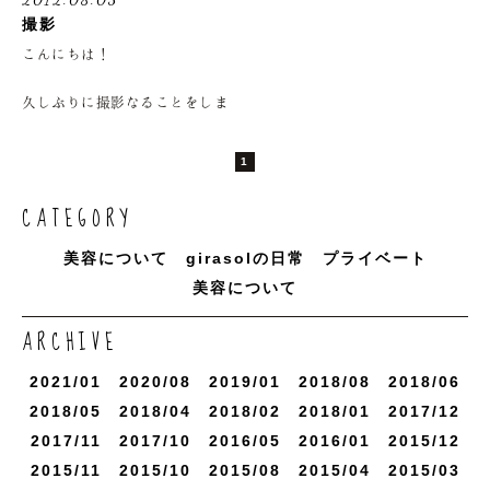
土・日 10:00〜
んが...
んが…
撮影
でわでわ。。。
18:00
良いご報告ができるように色々
良いご報告ができるように色々
こんにちは！
と頑張っていきたいと思います
と頑張っていきたいと思います
○ 休日
今日の営業中にパシャリしても
今日の営業中にパシャリしても
久しぶりに撮影なることをしま
らいました
らいました
した！堂園です。
------------------------------
月曜日・第二火曜日
1
ちゃんと美容師らしいこともし
横浜東口を出て徒歩5分、
○ 住所
安藤のあんちゃんに安産祈願し
安藤のあんちゃんに安産祈願し
てますよ☆
CATEGORY
てもらってます
てもらってます
裏横浜エリアにある隠れがサロ
横浜市西区高島2丁目10-28
これで元気な赤ちゃんが産まれ
これで元気な赤ちゃんが産まれ
今回お世話になったのは前にも
ン
双洋ビル2Ｆ
美容について
girasolの日常
プライベート
るわぁ
るわぁ
撮影させてもらった美和ちゃ
ありがとうございました
ありがとうございました
美容について
ん！
ｇｉｒａｓｏｌ（ヒラソ
○ 連絡先
ル）
ARCHIVE
いつもありがとうございます！
045-441-3641
------------------------------
こんな感じになりました！
○受付時間
2021/
1
2020/
8
2019/
1
2018/
8
2018/
6
--------------------------------
横浜東口を出て徒歩5分、
2018/
5
2018/
4
2018/
2
2018/
1
2017/
12
かわいいですね！カラーはホワ
火・木・金 10:30〜18:30
イティアッシュでハーフモデル
2017/
11
2017/
10
2016/
5
2016/
1
2015/
12
水 10:30〜
裏横浜エリアにある隠れがサロ
さんのように。
19:00
2015/
11
2015/
10
2015/
8
2015/
4
2015/
3
ン