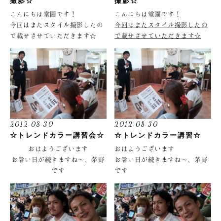
撮影☆
撮影☆
こんにちは堂園です！
こんにちは堂園です！
今回はまたスタイル撮影したの
今回はまたスタイル撮影したの
で載せさせていただきます☆
で載せさせていただきます☆
今回協力してくれたのは、はじ
今回協力してくれたのは、はじ
めましてのカナちゃん！スタッ
めましてのカナちゃん！スタッ
フのmikiちゃんのお友達です！
フのmikiちゃんのお友達です！
どうもありがとうございました
どうもありがとうございました
☆
☆
かわいいですね
かわいいですね
今回もともとアッシュ系だった
今回もともとアッシュ系だった
ので、それを活かしてアッシュ
ので、それを活かしてアッシュ
2012.08.30
2012.08.30
ベージュで！アッシュは重ねて
ベージュで！アッシュは重ねて
☆トレンドカラー講習会☆
☆トレンドカラー講習☆
いくとどんどん
いくとどんどん
おはようございます
おはようございます
キレイになっていくので、何回
キレイになっていくので、何回
お暑い日が続きますね〜、茅野
お暑い日が続きますね〜、茅野
か繰り返すのもオススメです☆
か繰り返すのもオススメです☆
です
です
秋にはまた違った感じが流行り
秋にはまた違った感じが流行り
そうなので、楽しみにしていて
そうなので、楽しみにしていて
今日は営業前に講習を受けまし
今日は営業前に講習を受けまし
くださいね♪
くださいね♪
た
た
内容は…
内容は…